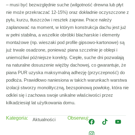
– musi być bezwzględnie suche (wilgotność drewna lub płyt
nie może przekraczać 12-15%) oraz dokładnie oczyszczone z
pyłu, kurzu, tłuszczów i resztek zapraw. Prace należy
zaplanować na moment, w którym konstrukcja dachu jest już
w pełni stabilna, a wszelkie obróbki blacharskie i elementy
montażowe (np. wieszaki pod profile gipsowo-kartonowe) są
już trwale osadzone, ponieważ piana szczelnie je oblepi i
uniemożliwi późniejsze korekty. Ciepłe, suche dni pozwalają
na naturalne dosuszenie więźby dachowej, co gwarantuje, że
piana PUR uzyska maksymalną adhezję (przyczepność) do
podłoża. Prawidłowo naniesiona w takich warunkach warstwa
izolacji stworzy monolityczną, bezspoinową powłokę, która nie
odklei się i zachowa swoje unikalne właściwości przez
kilkadziesiąt lat użytkowania domu.
Kategoria:
Obserwuj:
Aktualności